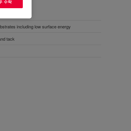
두 수락
bstrates including low surface energy
and tack