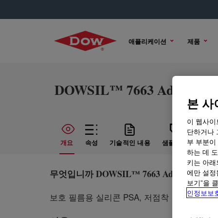
애플리케이션
제품
DOWSIL™ 7663 Adhesive
본 사
이 웹사이
단하거나 
부 부분이
개요
속성
기술적인 내용
샘플 옵션
구매
하는 데 도
키는 아래
무엇입니까
DOWSIL™ 7663 Adhesive
에만 설정
?
보기”을 
인정보보
보호 필름용 실리콘 PSA, 저점착