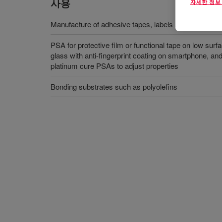
사용
자세한 정보
Manufacture of adhesive tapes, labels and transfer fi
PSA for protective film or functional tape on low surf
glass with anti-fingerprint coating on smartphone, and
platinum cure PSAs to adjust properties
Bonding substrates such as polyolefins