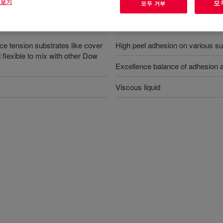
혜택
 보기
모
모두 거부
lms
Very high tack
ace tension substrates like cover
High peel adhesion on various su
 flexible to mix with other Dow
Excellence balance of adhesion 
Viscous liquid