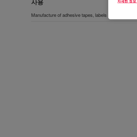
사용
자세한 정보
Manufacture of adhesive tapes, labels and transfer fi