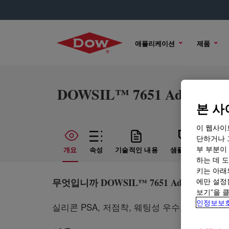
애플리케이션
제품
DOWSIL™ 7651 Adhesive
본 사
이 웹사이
단하거나 
부 부분이
개요
속성
기술적인 내용
샘플 옵션
구매
하는 데 도
키는 아래
무엇입니까
DOWSIL™ 7651 Adhesive
에만 설정
?
보기”을 
인정보보
실리콘 PSA, 저점착, 웨팅성 우수, 안정적인