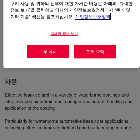
쿠키 사용 및 귀하의 선택에 대한 자세한 내용은 아래의 “자세한
정보 보기”을 클릭하고 당사의 개인정보보호정책에서 “쿠키 및
무엇입니까
DOWSIL™ 74 Additive
?
기타 기술” 섹션을 참조하십시오.
개인정보보호정책
다양한 수성 코팅 및 잉크에서 효과적으로 거품을 조절하
자세한 정보 보기
며 저농도에서 시행합니다. 소수성 입자가 없습니다. 고
전단 혼합 시 안정적입니다. 특히 수성 자동차 기반 코팅
의 경우 효과적으로 거품을 조절하면서 외관에 문제가 발
모두 수락
모두 거부
생하지 않도록 균형을 제공합니다.
사용
Effective foam control in a variety of waterborne coatings and
inks; reduced air entrainment during manufacture, handling and
application of the coating
Particularly for waterborne automotive base coat applications
balancing effective foam control and good surface appearance