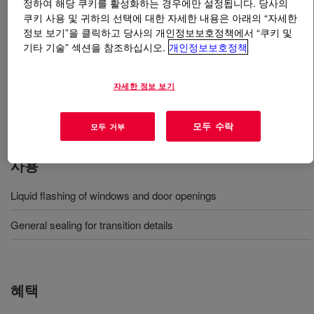
정하여 해당 쿠키를 활성화하는 경우에만 설정됩니다. 당사의
쿠키 사용 및 귀하의 선택에 대한 자세한 내용은 아래의 “자세한
무엇입니까
DOWSIL™ 714 Rollable Flashing
?
정보 보기”을 클릭하고 당사의 개인정보보호정책에서 “쿠키 및
기타 기술” 섹션을 참조하십시오.
개인정보보호정책
A one-component, face curing, flexible STPE hybrid
flashing material that can be roller or brush applied to
자세한 정보 보기
provide durable weatherproofing at window and door
openings and other building transitions.
모두 수락
모두 거부
사용
Liquid flashing of windows and door openings
General sealing for transition details
혜택