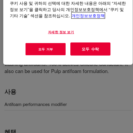
쿠키 사용 및 귀하의 선택에 대한 자세한 내용은 아래의 “자세한
정보 보기”을 클릭하고 당사의 개인정보보호정책에서 “쿠키 및
무엇입니까
DOWSIL™ 5290 LC Performance
기타 기술” 섹션을 참조하십시오.
개인정보보호정책
Modifier
?
자세한 정보 보기
EO/PO containing siloxylated polyether suitable to
modify performance in antifoam formulations. Improves
antifoam emulsion stability, Foam Knockdown and
모두 수락
모두 거부
Drainage/De-areration performance in pulp brownstock
washing antifoams. 100% actives Silicone Surfactant. It
also can be used for Pulp antifoam formulation.
사용
Antifoam performances modifier
혜택