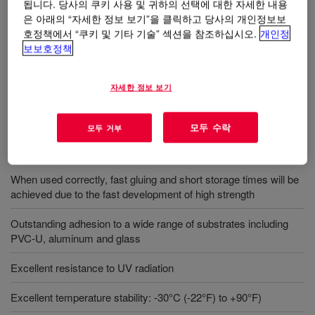
경화 실리콘 실란트.
됩니다. 당사의 쿠키 사용 및 귀하의 선택에 대한 자세한 내용
은 아래의 “자세한 정보 보기”을 클릭하고 당사의 개인정보보
호정책에서 “쿠키 및 기타 기술” 섹션을 참조하십시오.
개인정
보보호정책
사용
창문 및 문 제작
자세한 정보 보기
모두 수락
모두 거부
혜택
When used correctly, fast gluing and short storage times will be
achieved due to the fast development of high strength
Outstanding adhesion to a wide range of substrates including
PVC-U, aluminum and glass
Excellent resistance to UV radiation
Excellent temperature stability: -30°C (-22°F) to +90°F)