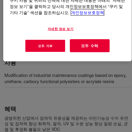
쿠키 사용 및 귀하의 선택에 대한 자세한 내용은 아래의 “자세한
정보 보기”을 클릭하고 당사의 개인정보보호정책에서 “쿠키 및
기타 기술” 섹션을 참조하십시오.
개인정보보호정책
무엇입니까
DOWSIL™ 3055 Resin
?
페인트와 코팅의 물리적인 속성과 장기적인 성능을 개선
자세한 정보 보기
하기 위해 가교제로 사용하는 반응성 아민 기능성 실리콘
블렌딩 수지
모두 수락
모두 거부
사용
Modification of industrial maintenance coatings based on epoxy,
urethane, carboxy functional polyesters or acrylate resins
혜택
광범위한 산업에서 잠재적 유용성을 제공하는 아민기능성 수지 유연
성 및 접착력 향상 화학적, 열적, UV 및 수분 성능 향상 질량 손실, 균
열 및 후경화 불필요 낮은 VOC