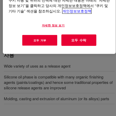
쿠키 사용 및 귀하의 선택에 대한 자세한 내용은 아래의 “자세한
정보 보기”을 클릭하고 당사의 개인정보보호정책에서 “쿠키 및
기타 기술” 섹션을 참조하십시오.
개인정보보호정책
무엇입니까
DOWSIL™ 2418 Release Emulsion
?
이형제로 다양한 용도에 맞게 특별히 포뮬레이션됩니다.
자세한 정보 보기
실리콘 오일상은 많은 유기 마감처리제와 호환되기 때문
에 일부 기존 실리콘 이형제 속성이 개선됩니다.
모두 수락
모두 거부
사용
Wide variety of uses as a release agent
Silicone oil phase is compatible with many organic finishing
agents (paints/coatings) and hence some traditional properties of
silicone release agents are improved
Molding, casting and extrusion of aluminum (or its alloys) parts