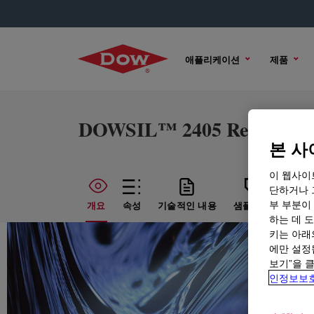
애플리케이션
제품
DOWSIL™ 2405 Resin
본 사
이 웹사이
단하거나 
부 부분이
개요
속성
기술적인 내용
샘플 옵션
구매
하는 데 도
키는 아래
에만 설정
보기”을 
인정보보