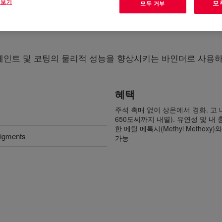
 보기
모
모두 거부
페인트 및 코팅의 물리적 성능을 향상시키는 바인더로 사용하
혜택
주석 촉매 없이 상온에서 경화. 고
650도씨까지 내열). 유연성 및 내
한 메틸 메톡시(Methyl Methoxy)와
pigments
가능