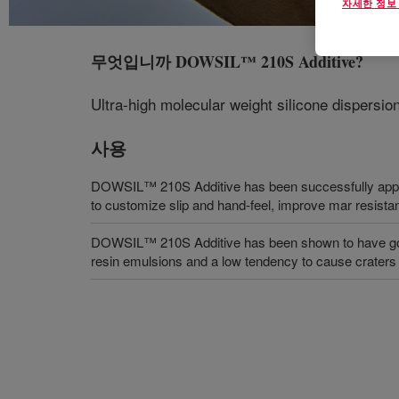
자세한 정보
무엇입니까
DOWSIL™ 210S Additive
?
Ultra-high molecular weight silicone dispersio
사용
DOWSIL™ 210S Additive has been successfully appl
to customize slip and hand-feel, improve mar resist
DOWSIL™ 210S Additive has been shown to have good
resin emulsions and a low tendency to cause craters