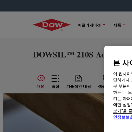
애플리케이션
제품
DOWSIL™ 210S Additive
본 사
이 웹사이
단하거나 
부 부분이
개요
속성
기술적인 내용
샘플 옵션
구매
하는 데 도
키는 아래
에만 설정
보기”을 
인정보보