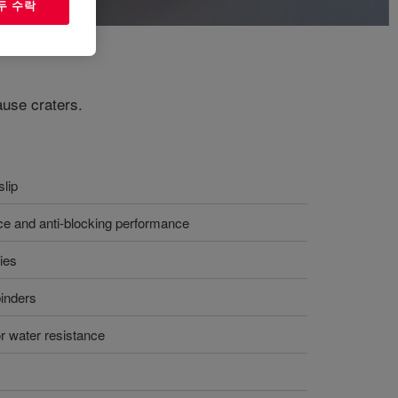
두 수락
ause craters.
slip
e and anti-blocking performance
ies
binders
r water resistance