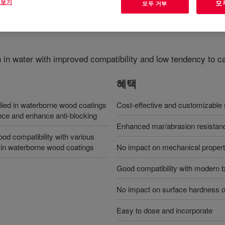
 보기
모
모두 거부
n in water with improved compatibility and low tendency to c
혜택
ied in waterborne wood coatings
Cost-effective and customizable 
ance and enhance anti-blocking
Enhanced mar/abrasion resistanc
 compatibility with various
 in waterborne wood coatings
No impact on mechanical propert
Good compatibility with modern 
No impact on surface hardness o
Easy to dose and incorporate