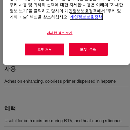
쿠키 사용 및 귀하의 선택에 대한 자세한 내용은 아래의 “자세한
정보 보기”을 클릭하고 당사의 개인정보보호정책에서 “쿠키 및
무엇입니까
DOWSIL™ 1200 OS Primer
?
기타 기술” 섹션을 참조하십시오.
개인정보보호정책
휘발성 실록산에 포함된 수분 반응성 물질의 희석액으로
자세한 정보 보기
제공되는 공기 건조 프라이머이며, 실리콘 실란트를 다양
한 비다공성 기판에서 경화시켜 실온에서 접착 속도와 품
질을 모두 개선하는 데 사용됩니다.
모두 수락
모두 거부
사용
Adhesion enhancing, colorless primer dispersed in heptane
혜택
Useful for both moisture-curing RTV, and heat-curing silicones