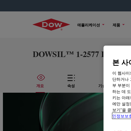
애플리케이션
제품
DOWSIL™ 1-2577 Low VOC
본 사
이 웹사이
단하거나 
부 부분이
개요
속성
기술적인 내용
하는 데 도
키는 아래
에만 설정
보기”을 
인정보보