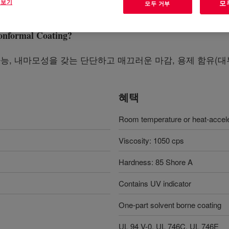
 보기
모
모두 거부
formal Coating
?
가능, 내마모성을 갖는 단단하고 매끄러운 마감, 용제 함유(대부분
혜택
Room temperature or heat-accel
Viscosity: 1050 cps
Hardness: 85 Shore A
Contains UV indicator
One-part solvent borne coating
UL 94 V-0, UL 746C, UL 746E