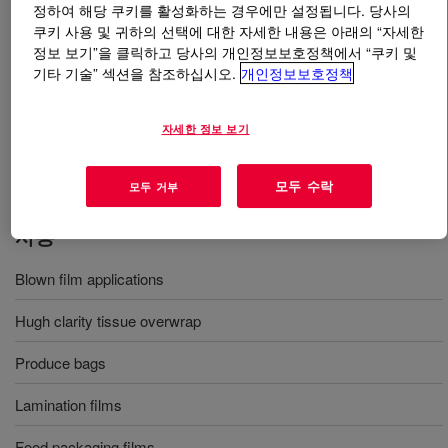
정하여 해당 쿠키를 활성화하는 경우에만 설정됩니다. 당사의
쿠키 사용 및 귀하의 선택에 대한 자세한 내용은 아래의 “자세한
무엇입니까
DOWLEX™ NG 5066G Polyethylene
정보 보기”을 클릭하고 당사의 개인정보보호정책에서 “쿠키 및
Resin
?
기타 기술” 섹션을 참조하십시오.
개인정보보호정책
Polyethylene suitable for blown film applications such as
자세한 정보 보기
produce bags, food packaging films, lamination films and
high clarity tissue overwrap offers outstanding toughness​
모두 수락
모두 거부
사용
Blown film applications
Hugh clarity tissue overwrap
Produce bags
Lamination films
Food packaging films