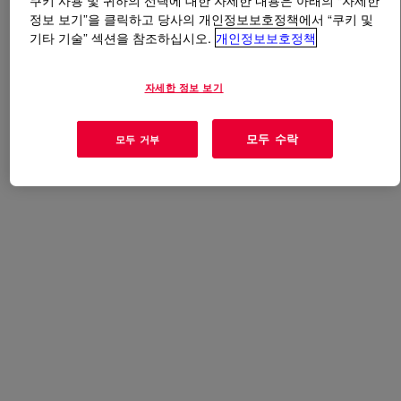
쿠키 사용 및 귀하의 선택에 대한 자세한 내용은 아래의 “자세한
정보 보기”을 클릭하고 당사의 개인정보보호정책에서 “쿠키 및
기타 기술” 섹션을 참조하십시오.
개인정보보호정책
무엇입니까
DOWLEX™ NG 2038.11B Polyethylene
Resin
?
자세한 정보 보기
Low density linear polyethylene developed for blown film
extrusion. Contains anti-lock and sliding additive pack.
모두 수락
모두 거부