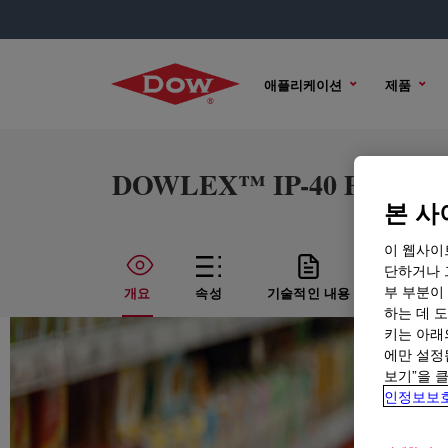
애플리케이션
제품
DOWLEX™ IP-40 Polyethyl
본 사
이 웹사이
단하거나 
부 부분이
개요
속성
기술적인 내용
샘플 옵
하는 데 도
키는 아래
에만 설정
보기”을 
인정보보