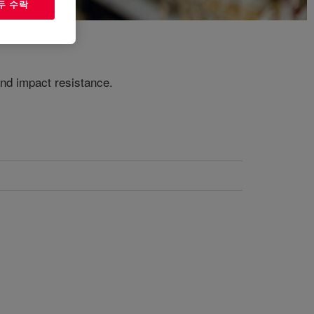
두 수락
nd impact resistance​.