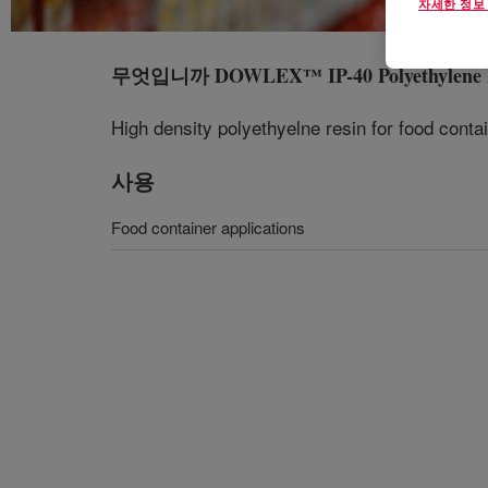
자세한 정보
무엇입니까
DOWLEX™ IP-40 Polyethylene 
High density polyethyelne resin for food contai
사용
Food container applications