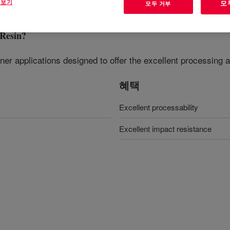
 보기
모
모두 거부
Resin
?
ner applications designed to offer the excellent processing a
혜택
Excellent processability
Excellent impact resistance​