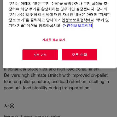
쿠키는 아래의 “모든 쿠키 수락”을 클릭하거나 쿠키 설정을 조
정하여 해당 쿠키를 활성화하는 경우에만 설정됩니다. 당사의
무엇입니까
DOWLEX™ GM 8480S Polyethylene
쿠키 사용 및 귀하의 선택에 대한 자세한 내용은 아래의 “자세한
Resin
?
정보 보기”을 클릭하고 당사의 개인정보보호정책에서 “쿠키 및
기타 기술” 섹션을 참조하십시오.
개인정보보호정책
A high performance LLDPE for cast stretch delivering
unprecedented balance of properties (m-LLDPE like) with
자세한 정보 보기
recognized consistency and processability of
DOWLEX™. It provides improved load stability, use of
모두 수락
모두 거부
less film per unit load, and puncture and tear
performance. It helps optimize structures for improved
mechanical properties and high load containment.
Delivers high ultimate stretch with improved on-pallet
tear, on-pallet puncture, and load retention resulting in
good unit load stability during transportation.
사용
Industrial & consumer packaging