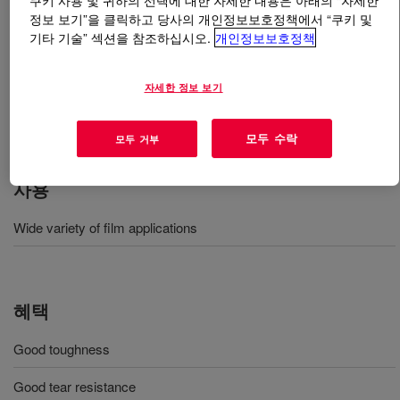
쿠키 사용 및 귀하의 선택에 대한 자세한 내용은 아래의 “자세한
정보 보기”을 클릭하고 당사의 개인정보보호정책에서 “쿠키 및
기타 기술” 섹션을 참조하십시오.
개인정보보호정책
무엇입니까
DOWLEX™ 2645G Polyethylene Resin
?
Polyethylene resin designed for the production of a wide
자세한 정보 보기
variety of industrial and consumer films offers good
toughness and tear resistance​​.
모두 수락
모두 거부
사용
Wide variety of film applications
혜택
Good toughness
Good tear resistance