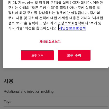
키(예: 기능, 성능 및 타겟팅 쿠키)를 설정하고자 합니다. 이러한
쿠키는 아래의 “모든 쿠키 수락”을 클릭하거나 쿠키 설정을 조
무엇입니까
DOWLEX™ 2631UE Polyethylene Resin
?
정하여 해당 쿠키를 활성화하는 경우에만 설정됩니다. 당사의
쿠키 사용 및 귀하의 선택에 대한 자세한 내용은 아래의 “자세한
For rotational and injection molding, it is specifically
정보 보기”을 클릭하고 당사의 개인정보보호정책에서 “쿠키 및
기타 기술” 섹션을 참조하십시오.
개인정보보호정책
designed for applications requiring excellent
processability and aesthetics combined with low warpage
and good mechanical properties. Processing and
자세한 정보 보기
Stabilisation: it is fully heat and UV stabilised resulting in
a wide processing latitude, good colour retention and
모두 수락
모두 거부
long life expectancy. The powder version is named
DOWLEX™ 2631.10UE Polyethylene Resin.
사용
Rotational and injection molding
Toys