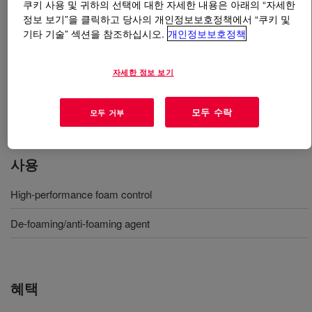
쿠키 사용 및 귀하의 선택에 대한 자세한 내용은 아래의 “자세한
정보 보기”을 클릭하고 당사의 개인정보보호정책에서 “쿠키 및
무엇입니까
DOWFAX™ DF 147 Defoamer
?
기타 기술” 섹션을 참조하십시오.
개인정보보호정책
A Performance Polyglycol Defoamer based on propylene
자세한 정보 보기
oxide and ethylene oxide. It is a 100% active product that
can be used as part of antifoam formulations in aqueous
모두 수락
모두 거부
systems at temperatures from 15 to 60°C.
사용
High-performance foam control
De-foaming/anti-foaming agent
혜택