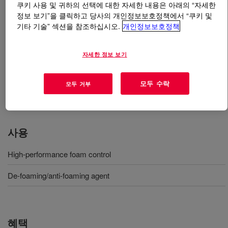
쿠키 사용 및 귀하의 선택에 대한 자세한 내용은 아래의 “자세한
정보 보기”을 클릭하고 당사의 개인정보보호정책에서 “쿠키 및
무엇입니까
DOWFAX™ DF 122 Defoamer
?
기타 기술” 섹션을 참조하십시오.
개인정보보호정책
A viscous liquid at room temperature with a low pour
자세한 정보 보기
point. It is an efficient foam control agent by having low
foam characteristics and inverse water solubility. It is
used in such processes as fermentation, potato washing,
모두 수락
모두 거부
food processing and paper processing.
사용
High-performance foam control
De-foaming/anti-foaming agent
혜택