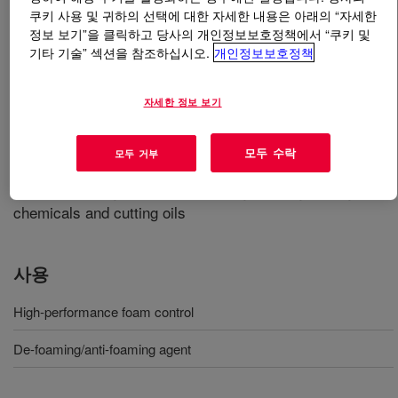
쿠키 사용 및 귀하의 선택에 대한 자세한 내용은 아래의 “자세한
정보 보기”을 클릭하고 당사의 개인정보보호정책에서 “쿠키 및
무엇입니까
DOWFAX™ 100N15 Nonionic Surfactant
?
기타 기술” 섹션을 참조하십시오.
개인정보보호정책
A linear copolymer with a low pour point. It is a slightly
자세한 정보 보기
viscous liquid at room temperature. Due to low foam
characteristics and inverse water solubility, It makes a
particularly efficient foam control agent in processes like
모두 수락
모두 거부
fermentation of lactic and citric acids and some alcohols,
food processing, and metal working like degreasing
chemicals and cutting oils
사용
High-performance foam control
De-foaming/anti-foaming agent