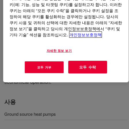
키(예: 기능, 성능 및 타겟팅 쿠키)를 설정하고자 합니다. 이러한
쿠키는 아래의 “모든 쿠키 수락”을 클릭하거나 쿠키 설정을 조
무엇입니까
DOWCAL™ Geo-200 Heat Transfer
정하여 해당 쿠키를 활성화하는 경우에만 설정됩니다. 당사의
Fluid
?
쿠키 사용 및 귀하의 선택에 대한 자세한 내용은 아래의 “자세한
정보 보기”을 클릭하고 당사의 개인정보보호정책에서 “쿠키 및
A propylene glycol-based Geothermal Fluid developed to
기타 기술” 섹션을 참조하십시오.
개인정보보호정책
provide improved performance and safety for geothermal
heat pumps. DOWCAL™ Geothermal Fluids were
자세한 정보 보기
designed to overcome the drawbacks of alternative
fluids, providing greater assurance that geothermal
systems will repay their initial investment costs in
모두 수락
모두 거부
energy savings and in years of reliable, safe, and
economical operation.
사용
Ground source heat pumps