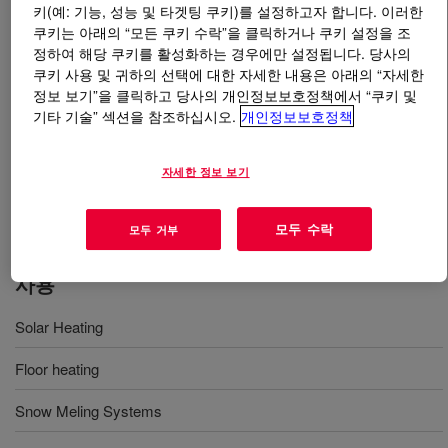
키(예: 기능, 성능 및 타겟팅 쿠키)를 설정하고자 합니다. 이러한
쿠키는 아래의 “모든 쿠키 수락”을 클릭하거나 쿠키 설정을 조
무엇입니까
DOWCAL™ 200 Heat Transfer Fluid
?
정하여 해당 쿠키를 활성화하는 경우에만 설정됩니다. 당사의
쿠키 사용 및 귀하의 선택에 대한 자세한 내용은 아래의 “자세한
A propylene glycol-based heat transfer fluid for use in a
정보 보기”을 클릭하고 당사의 개인정보보호정책에서 “쿠키 및
wide range of industrial, construction and infrastructure
기타 기술” 섹션을 참조하십시오.
개인정보보호정책
applications. Its low acute toxicity makes DOWCAL™
200 especially suitable for applications where toxicity is
자세한 정보 보기
a concern. Recommended operating temperature of this
fluid ranges from -50°C to 175°C.
모두 수락
모두 거부
사용
Solar Heating
Floor heating
Snow Meling Systems