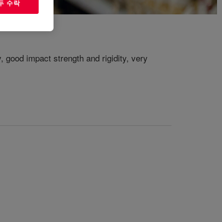
두 수락
y, good impact strength and rigidity, very