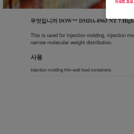
자세한 정보
무엇입니까
DOW™ DMDA-8965 NT 7 High De
This is used for injection molding, injection mo
narrow molecular weight distribution.
사용
Injection molding thin-wall food containers