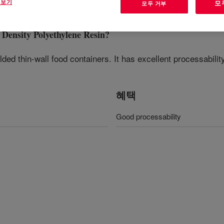
 보기
모
모두 거부
nsity Polyethylene Resin
?
lded thin-wall food containers. It has excellent processabilit
혜택
Good processability