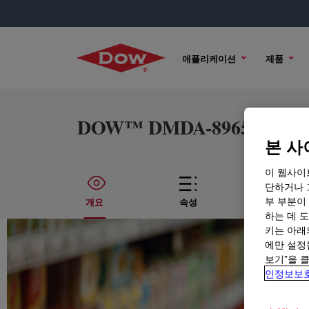
애플리케이션
제품
DOW™ DMDA-8965 NT 7 High
본 사
이 웹사이
단하거나 
부 부분이
개요
속성
기술적인
하는 데 도
키는 아래
에만 설정
보기”을 
인정보보