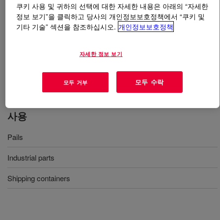
쿠키 사용 및 귀하의 선택에 대한 자세한 내용은 아래의 “자세한
정보 보기”을 클릭하고 당사의 개인정보보호정책에서 “쿠키 및
무엇입니까
DOW™ DMDA-8904 NT 7 High Density
기타 기술” 섹션을 참조하십시오.
개인정보보호정책
Polyethylene Resin
?
자세한 정보 보기
High density polyethylene produced via UNIPOL™
technology for injection molding applications that require
excellent impact resistance and high ESCR.
모두 수락
모두 거부
사용
Pails
Industrial parts
Shipping containers