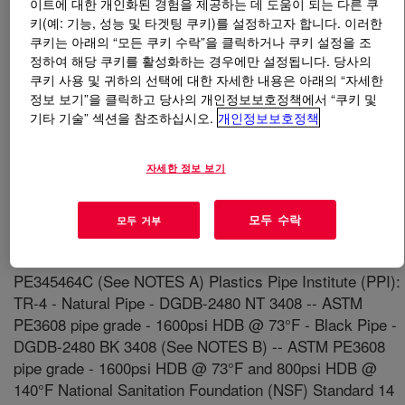
이트에 대한 개인화된 경험을 제공하는 데 도움이 되는 다른 쿠
키(예: 기능, 성능 및 타겟팅 쿠키)를 설정하고자 합니다. 이러한
쿠키는 아래의 “모든 쿠키 수락”을 클릭하거나 쿠키 설정을 조
무엇입니까
DOW™ DGDB-2480 NT High Density
정하여 해당 쿠키를 활성화하는 경우에만 설정됩니다. 당사의
Polyethylene Resin
?
쿠키 사용 및 귀하의 선택에 대한 자세한 내용은 아래의 “자세한
정보 보기”을 클릭하고 당사의 개인정보보호정책에서 “쿠키 및
This product is produced using UNIPOL™ process
기타 기술” 섹션을 참조하십시오.
개인정보보호정책
technology. It is intended for use in pipe applications
where long term hydrostatic strength and resistance to
자세한 정보 보기
slow crack growth are desired. Suitable applications
include natural gas distribution pipes, large diameter
industrial piping, mining, sewage, and municipal water
모두 수락
모두 거부
service lines. Industrial Standards Compliance: ASTM D
3350: cell classification - Natural - PE345464A - Black -
PE345464C (See NOTES A) Plastics Pipe Institute (PPI):
TR-4 - Natural Pipe - DGDB-2480 NT 3408 -- ASTM
PE3608 pipe grade - 1600psi HDB @ 73°F - Black Pipe -
DGDB-2480 BK 3408 (See NOTES B) -- ASTM PE3608
pipe grade - 1600psi HDB @ 73°F and 800psi HDB @
140°F National Sanitation Foundation (NSF) Standard 14