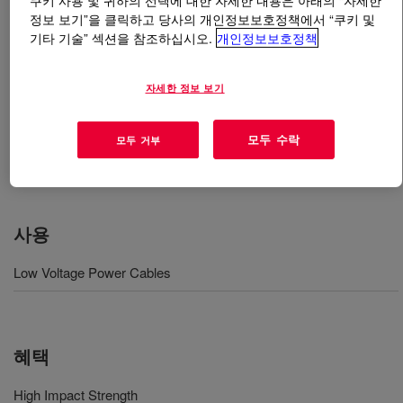
쿠키 사용 및 귀하의 선택에 대한 자세한 내용은 아래의 “자세한
정보 보기”을 클릭하고 당사의 개인정보보호정책에서 “쿠키 및
기타 기술” 섹션을 참조하십시오.
개인정보보호정책
무엇입니까
DOW™ DGDA-5700 NT High Density
Polyethylene for Moisture-Curable Compound
?
자세한 정보 보기
A HDPE resin that can be blended at the extruder with
모두 수락
모두 거부
SiLINK 5451 to manufacture a crosslinked ruggedized
low voltage cable.
사용
Low Voltage Power Cables
혜택
High Impact Strength