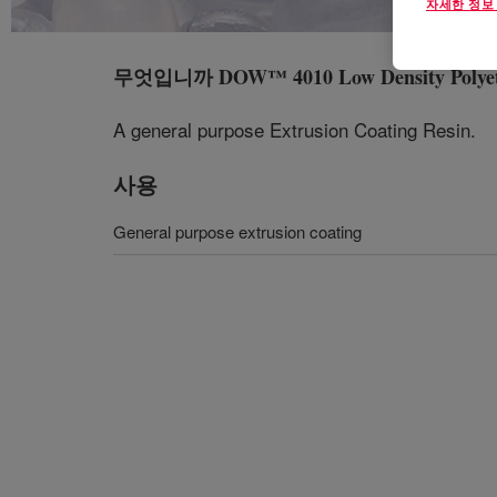
자세한 정보
무엇입니까
DOW™ 4010 Low Density Polyet
A general purpose Extrusion Coating Resin.
사용
General purpose extrusion coating