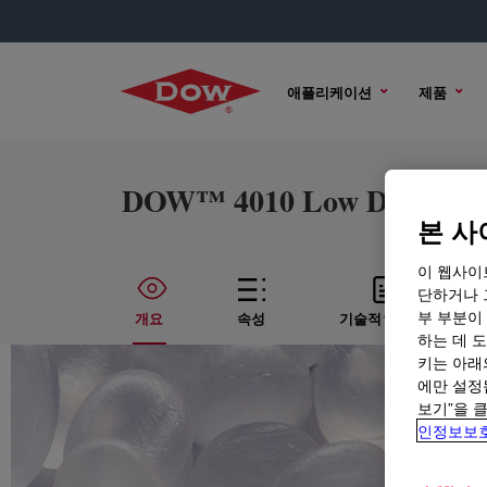
애플리케이션
제품
DOW™ 4010 Low Density Po
본 사
이 웹사이
단하거나 
부 부분이
개요
속성
기술적인 내용
하는 데 도
키는 아래
에만 설정
보기”을 
인정보보