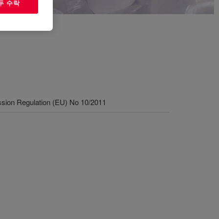
두 수락
sion Regulation (EU) No 10/2011