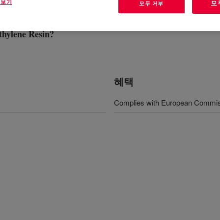
 보기
모
모두 거부
hylene Resin
?
혜택
Complies with European Commis