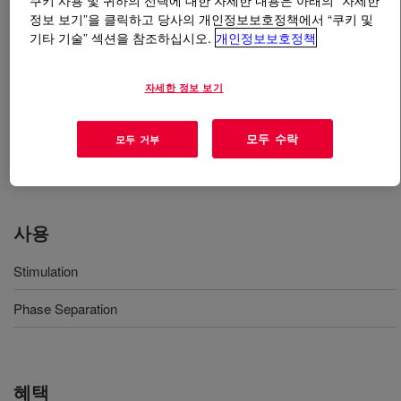
쿠키 사용 및 귀하의 선택에 대한 자세한 내용은 아래의 “자세한
정보 보기”을 클릭하고 당사의 개인정보보호정책에서 “쿠키 및
기타 기술” 섹션을 참조하십시오.
개인정보보호정책
무엇입니까
DEMTROL™ D-810 RF Flow Improver
?
A demulsifier base that can quickly reduce water-in-oil
자세한 정보 보기
levels, provide a sharper interface between the two
phases for easier separation and effectively remove
모두 수락
모두 거부
more water to get closer to commercial crude oil
specifications.
사용
Stimulation
Phase Separation
혜택