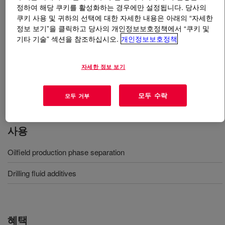
정하여 해당 쿠키를 활성화하는 경우에만 설정됩니다. 당사의
쿠키 사용 및 귀하의 선택에 대한 자세한 내용은 아래의 “자세한
무엇입니까
DEMTROL™ 2 045 Oil Demulsifier Base
?
정보 보기”을 클릭하고 당사의 개인정보보호정책에서 “쿠키 및
기타 기술” 섹션을 참조하십시오.
개인정보보호정책
A demulsifier base that can quickly reduce water-in-oil
levels, provide a sharper interface between the two
자세한 정보 보기
phases for easier separation and effectively remove
more water to get closer to commercial crude oil
specifications.
모두 수락
모두 거부
사용
Oilfield production phase separation
Drilling fluid additives
혜택