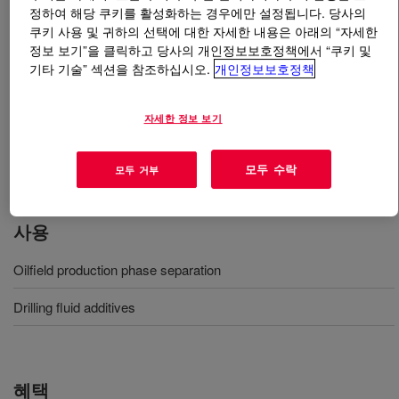
정하여 해당 쿠키를 활성화하는 경우에만 설정됩니다. 당사의
쿠키 사용 및 귀하의 선택에 대한 자세한 내용은 아래의 “자세한
무엇입니까
DEMTROL™ 1 130 Oil Demulsifier Base
?
정보 보기”을 클릭하고 당사의 개인정보보호정책에서 “쿠키 및
기타 기술” 섹션을 참조하십시오.
개인정보보호정책
A demulsifier base that can quickly reduce water-in-oil
levels, provide a sharper interface between the two
자세한 정보 보기
phases for easier separation and effectively remove
more water to get closer to commercial crude oil
specifications.
모두 수락
모두 거부
사용
Oilfield production phase separation
Drilling fluid additives
혜택