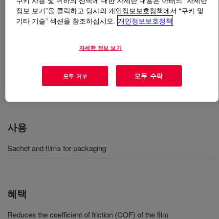
쿠키 사용 및 귀하의 선택에 대한 자세한 내용은 아래의 “자세한
정보 보기”을 클릭하고 당사의 개인정보보호정책에서 “쿠키 및
기타 기술” 섹션을 참조하십시오.
개인정보보호정책
무엇입니까
CONPOL™ 20S2 Additive Resin
?
A concentrated masterbatch made from an ethylene-
자세한 정보 보기
methacrylic acid carrier resin. It is supplied in pellet form
and is intended for blending with Dow Surlyn® and
모두 수락
모두 거부
Nucrel® resins to modify the surface properties of
resulting films or coatings.
사용
Sachet and films for packaging
혜택
Reduces the coefficient of friction (COF) of the film