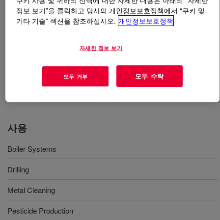
쿠키 사용 및 귀하의 선택에 대한 자세한 내용은 아래의 “자세한
정보 보기”을 클릭하고 당사의 개인정보보호정책에서 “쿠키 및
기타 기술” 섹션을 참조하십시오.
개인정보보호정책
무엇입니까
Caustic Soda 45% Membrane Technical
Grade
?
자세한 정보 보기
Caustic soda, or sodium hydroxide (NaOH), is used as a
strong base in the manufacture of products that form a
모두 수락
모두 거부
daily part of our lives, including pulp and paper,
detergents, textiles and more.
사용
Boiler Systems
Drilling
Metal Cleaning
Pesticide Production