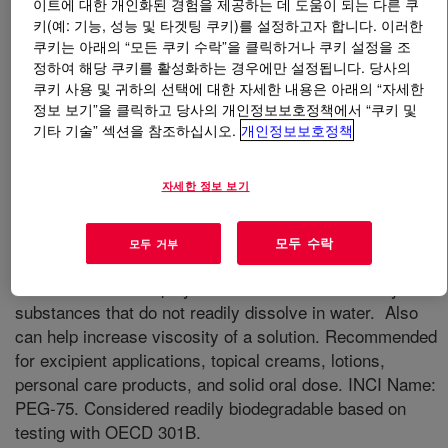
이트에 대한 개인화된 경험을 제공하는 데 도움이 되는 다른 쿠
키(예: 기능, 성능 및 타겟팅 쿠키)를 설정하고자 합니다. 이러한
쿠키는 아래의 “모든 쿠키 수락”을 클릭하거나 쿠키 설정을 조
정하여 해당 쿠키를 활성화하는 경우에만 설정됩니다. 당사의
쿠키 사용 및 귀하의 선택에 대한 자세한 내용은 아래의 “자세한
무엇입니까
CARBOWAX™ SENTRY™ Polyethylene
정보 보기”을 클릭하고 당사의 개인정보보호정책에서 “쿠키 및
Glycol 3350 USP Granular (Inhibited), Macrogol 3350
기타 기술” 섹션을 참조하십시오.
개인정보보호정책
Ph. Eur.
?
자세한 정보 보기
모두 수락
모두 거부
Solid water-soluble polymer with excellent solvency for
substances that do not readily dissolve in water. Also
can help increase viscosity of a solution. Recommended
for excipient applications, topical creams, lotions,
personal care products, and solid oral dose. INCI Name:
PEG-75. Considered readily biodegradable based on
testing with OECD 301B.