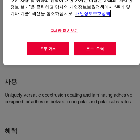
쿠키 사용 및 귀하의 선택에 대한 자세한 내용은 아래의 “자세한
정보 보기”을 클릭하고 당사의 개인정보보호정책에서 “쿠키 및
기타 기술” 섹션을 참조하십시오.
개인정보보호정책
무엇입니까
BYNEL™ 21E4817 Adhesive Resin
?
Anhydride modified ethylene acrylate resin. contains a
자세한 정보 보기
temperature stable ester which makes it functional in
high temperature coextrusions. Available in pellet form
모두 수락
모두 거부
for use in conventional extrusion and coextrusion
equipment designed to process polyethylene (PE) resins.
사용
Uniquely versatile coextrusion coating and laminating adhesive
designed for adhesion between non-polar and polar substrates.
혜택