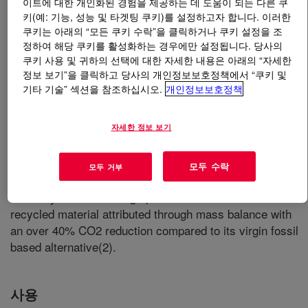
이트에 대한 개인화된 경험을 제공하는 데 도움이 되는 다른 쿠
키(예: 기능, 성능 및 타겟팅 쿠키)를 설정하고자 합니다. 이러한
쿠키는 아래의 “모든 쿠키 수락”을 클릭하거나 쿠키 설정을 조
무엇입니까
BETAFOAM™-CIR Acoustical Foam
정하여 해당 쿠키를 활성화하는 경우에만 설정됩니다. 당사의
Systems
?
쿠키 사용 및 귀하의 선택에 대한 자세한 내용은 아래의 “자세한
정보 보기”을 클릭하고 당사의 개인정보보호정책에서 “쿠키 및
Excessive noise and vibration can significantly affect
기타 기술” 섹션을 참조하십시오.
개인정보보호정책
product quality and user experience. Our BETAFOAM™
CIR Acoustical Foam Systems provide high performance
자세한 정보 보기
in reducing noise and vibration in the Body-In-White
cavities, making them ideal for automotive and industrial
applications. By introducing circular feedstocks into our
모두 수락
모두 거부
production, Dow produces BETAFOAM™ CIR Acoustical
Foam Systems featuring up to 60% ISCC PLUS certified
recycled material attributed through mass balance with
an over 40% CO2 reduction compared to its virgin fossil
based alternative(2).
사용