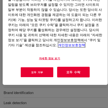
알림을 받도록 브라우저를 설정할 수 있지만 그러면 사이트의
일부 부분이 작동하지 않을 수 있습니다. 당사는 또한 당사의 사
무엇입니까
AUTOMATE™ Red IK HFD50 Liquid
이트에 대한 개인화된 경험을 제공하는 데 도움이 되는 다른 쿠
Dye
?
키(예: 기능, 성능 및 타겟팅 쿠키)를 설정하고자 합니다. 이러한
쿠키는 아래의 “모든 쿠키 수락”을 클릭하거나 쿠키 설정을 조
A single phase, liquid concentrated solvent soluble dye
정하여 해당 쿠키를 활성화하는 경우에만 설정됩니다. 당사의
containing C.I. Solvent Red 164 and provided in a high
쿠키 사용 및 귀하의 선택에 대한 자세한 내용은 아래의 “자세한
flash, severely hydrotreated aromatic solvent system.
정보 보기”을 클릭하고 당사의 개인정보보호정책에서 “쿠키 및
기타 기술” 섹션을 참조하십시오.
개인정보보호정책
사용
자세한 정보 보기
Coloration of oil-based products such as lubricant, fluids, and
fuels
모두 수락
모두 거부
Coloration of fuels, solvents, and explosives
Brand identification
Leak detection