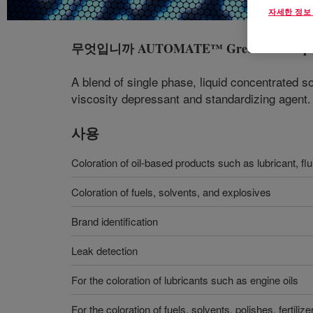
자세한 정보
무엇입니까
AUTOMATE™ Green MX Liqui
A blend of single phase, liquid concentrated s
viscosity depressant and standardizing agent.
사용
Coloration of oil-based products such as lubricant, flu
Coloration of fuels, solvents, and explosives
Brand identification
Leak detection
For the coloration of lubricants such as engine oils
For the coloration of fuels, solvents, polishes, fertili