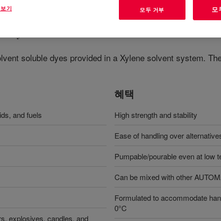
 보기
모
모두 거부
d Dye
?
olvent soluble dyes provided in a Xylene solvent system. The
혜택
ids, and fuels
High strength and stability
Ease of handling over alternative
Pumpable/pourable even at low 
Can be mixed with other AUTOMA
Formulated to accommodate handl
0°C
zers, explosives, candles, and