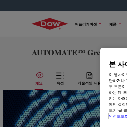
애플리케이션
제품
AUTOMATE™ Green MX L
본 사
이 웹사이
단하거나 
개요
속성
기술적인 내용
샘플 
부 부분이
하는 데 도
키는 아래
에만 설정
보기”을 
인정보보