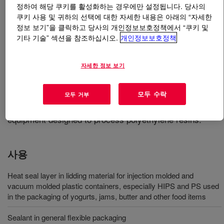
정하여 해당 쿠키를 활성화하는 경우에만 설정됩니다. 당사의
쿠키 사용 및 귀하의 선택에 대한 자세한 내용은 아래의 “자세한
무엇입니까
APPEEL™ 53008 Peelable Resin
?
정보 보기”을 클릭하고 당사의 개인정보보호정책에서 “쿠키 및
기타 기술” 섹션을 참조하십시오.
개인정보보호정책
A modified ethylene vinyl acetate copolymer resin
designed to function as a sealing layer for lidding
자세한 정보 보기
applications. It is most often suggested to provide strong
peelable seals to polypropylene, and moderate seals to
모두 수락
polystyrene, polyester, PVC and is available in pellet
모두 거부
form for use in conventional extrusion or coextrusion
equipment designed to process polyethylene resins.
사용
Heat seal layer in lidding material for injection molded and
vacuum molded plastic containers, especially HIPS and PS used
in the packaging of yogurts, jams, butter and other food items
Sealant in general flexible packaging