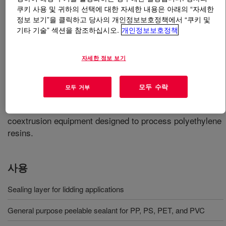
쿠키 사용 및 귀하의 선택에 대한 자세한 내용은 아래의 “자세한
정보 보기”을 클릭하고 당사의 개인정보보호정책에서 “쿠키 및
무엇입니까
APPEEL™ 20D855 Peelable Resin
?
기타 기술” 섹션을 참조하십시오.
개인정보보호정책
A modified ethylene acrylate resin designed to function
as a sealing layer for lidding applications. It is most often
자세한 정보 보기
suggested to provide peelable seals over a broad
temperature range to a number of container materials
모두 수락
모두 거부
including PET, PVC, PS and PP. This product is available
in pellet form for use in conventional extrusion and
coextrusion equipment designed to process polyethylene
resins.
사용
Sealing layer for lidding applications
General purpose peelable sealant for PP, PS, PET, and PVC