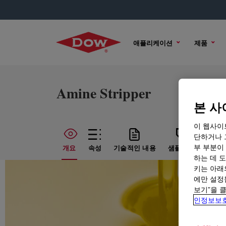
애플리케이션
제품
Amine Stripper
본 사
이 웹사이
단하거나 
부 부분이
개요
속성
기술적인 내용
샘플 옵션
구매
하는 데 도
키는 아래
에만 설정
보기”을 
인정보보