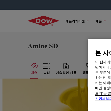
애플리케이션
제품
Amine SD
본 사
이 웹사이
단하거나 
부 부분이
개요
속성
기술적인 내용
샘플 옵션
구매
하는 데 도
키는 아래
에만 설정
보기”을 
인정보보