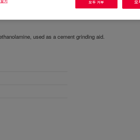
 보기
모
모두 거부
ethanolamine, used as a cement grinding aid.