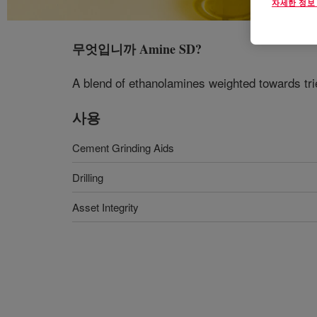
자세한 정보
무엇입니까
Amine SD
?
A blend of ethanolamines weighted towards tri
사용
Cement Grinding Aids
Drilling
Asset Integrity