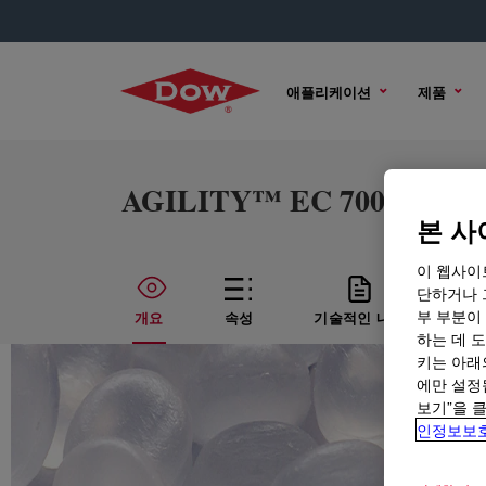
애플리케이션
제품
AGILITY™ EC 7000 Perfo
본 사
이 웹사이
단하거나 
부 부분이
개요
속성
기술적인 내용
샘
하는 데 도
키는 아래
에만 설정
보기”을 
인정보보