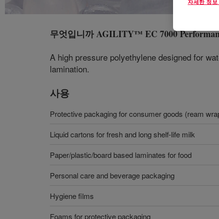
자세한 정보
무엇입니까
AGILITY™ EC 7000 Performa
A high pressure polyethylene designed for wate
lamination.
사용
Protective packaging for consumer goods (ream wra
Liquid cartons for fresh and long shelf-life milk
Paper/plastic/board based laminates for food
Personal care and beverage packaging
Hygiene films
Foams for protective packaging