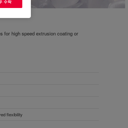
두 수락
s for high speed extrusion coating or
d flexibility