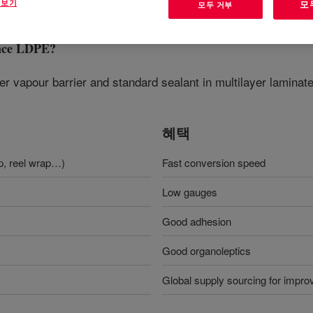
 보기
모
모두 거부
nce LDPE
?
r vapour barrier and standard sealant in multilayer laminate
혜택
p, reel wrap…)
Fast conversion speed
Low gauges
Good adhesion
Good organoleptics
Global supply sourcing for improve