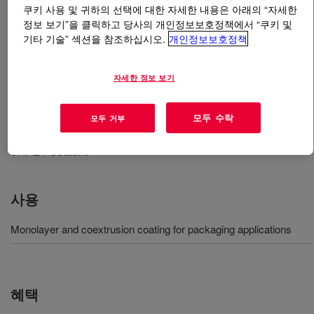
쿠키 사용 및 귀하의 선택에 대한 자세한 내용은 아래의 “자세한
정보 보기”을 클릭하고 당사의 개인정보보호정책에서 “쿠키 및
무엇입니까
AFFINITY™ PT 1450G1 Polyolefin
기타 기술” 섹션을 참조하십시오.
개인정보보호정책
Plastomer
?
자세한 정보 보기
A monolayer and coextrusion coating for packaging
applications and recommended for use with Oriented
Polypropylene (OPP as a tie layer or sealant) -
모두 수락
모두 거부
Coextruded with acid copolymer as a cost effective foil
or PET sealant
사용
Monolayer and coextrusion coating for packaging applications
혜택