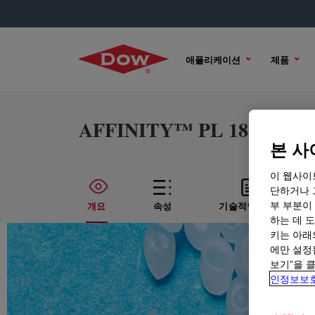
애플리케이션
제품
AFFINITY™ PL 1860G Polyo
본 사
이 웹사이
단하거나 
부 부분이
개요
속성
기술적인 내용
하는 데 도
키는 아래
에만 설정
보기”을 
인정보보