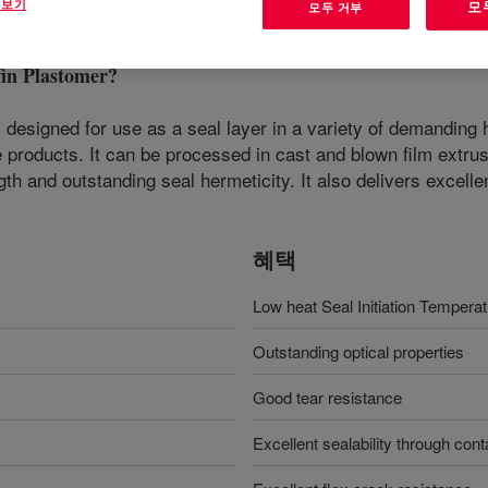
 보기
모
모두 거부
in Plastomer
?
s designed for use as a seal layer in a variety of demanding
products. It can be processed in cast and blown film extrusio
th and outstanding seal hermeticity. It also delivers excelle
혜택
Low heat Seal Initiation Tempera
Outstanding optical properties
Good tear resistance
Excellent sealability through con