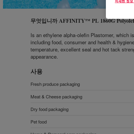
자세한 정보
무엇입니까
AFFINITY™ PL 1860G Polyolef
Is an ethylene alpha-olefin Plastomer, which i
including food, consumer and health & hygiene 
temperature, excellent seal and hot tack streng
appearance.
사용
Fresh produce packaging
Meat & Cheese packaging
Dry food packaging
Pet food