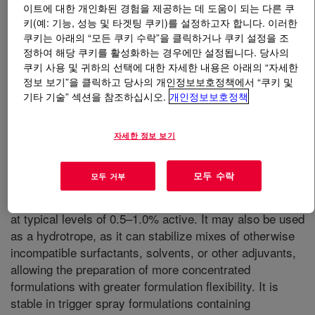
이트에 대한 개인화된 경험을 제공하는 데 도움이 되는 다른 쿠
키(예: 기능, 성능 및 타겟팅 쿠키)를 설정하고자 합니다. 이러한
무엇입니까
ACUSOL™ PRO Hard Surface Care
쿠키는 아래의 “모든 쿠키 수락”을 클릭하거나 쿠키 설정을 조
Polymer
?
정하여 해당 쿠키를 활성화하는 경우에만 설정됩니다. 당사의
쿠키 사용 및 귀하의 선택에 대한 자세한 내용은 아래의 “자세한
정보 보기”을 클릭하고 당사의 개인정보보호정책에서 “쿠키 및
An anionically charged, water soluble polymer that
기타 기술” 섹션을 참조하십시오.
개인정보보호정책
enables the formulator to develop streak-free, hard
surface cleaners that provide for superior grease
removal, and make next-time cleaning easier, without
자세한 정보 보기
contributing to build-up. ACUSOL PRO can easily be
incorporated into the formula and is particularly suitable
모두 수락
모두 거부
for neutral and alkaline cleaners such as all-purpose,
kitchen, and floor cleaner/degreasers when incorporated
at typical levels of 0.5–1.0% active. It may also be used
as a hydrotrope, as it can stabilize mixes of otherwise
incompatible surfactants, solvents, or other adjuvants,
allowing the preparation of more concentrated
formulations with greater formulation flexibility. It is
stable in trigger spray formulations containing