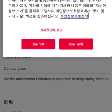
쿠키 사용 및 귀하의 선택에 대한 자세한 내용은 아래의 “자세한
정보 보기”을 클릭하고 당사의 개인정보보호정책에서 “쿠키 및
무엇입니까
ACUSOL™ 935N Polymer
?
기타 기술” 섹션을 참조하십시오.
개인정보보호정책
Designed to impart anti-graying in liquid stain remover
products
자세한 정보 보기
모두 수락
모두 거부
사용
Glass spandrels
Canopy glass
Interior and exterior balustrades and even in deep cavity designs
혜택