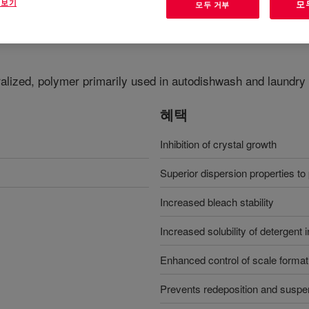
 보기
모
모두 거부
tralized, polymer primarily used in autodishwash and laundry
혜택
Inhibition of crystal growth
Superior dispersion properties to 
Increased bleach stability
Increased solubility of detergent 
Enhanced control of scale format
Prevents redeposition and suspen