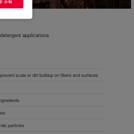
두 수락
 detergent applications
prevent scale or dirt buildup on fibers and surfaces
ingredients
ion
ds particles