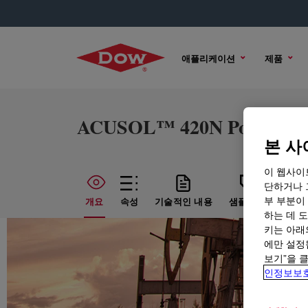
애플리케이션
제품
ACUSOL™ 420N Polymer
본 사
이 웹사이
단하거나 
부 부분이
개요
속성
기술적인 내용
샘플 옵션
구매
하는 데 도
키는 아래
에만 설정
보기”을 
인정보보