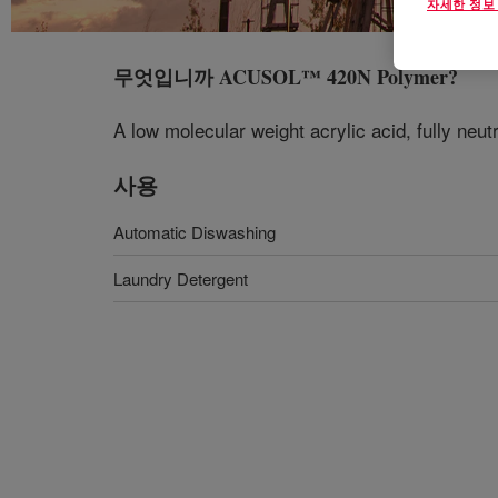
자세한 정보
무엇입니까
ACUSOL™ 420N Polymer
?
A low molecular weight acrylic acid, fully neu
사용
Automatic Diswashing
Laundry Detergent