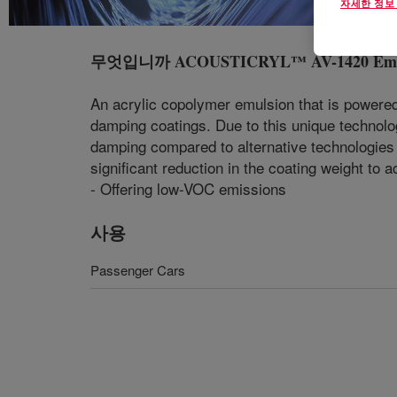
자세한 정보
무엇입니까
ACOUSTICRYL™ AV-1420 Emu
An acrylic copolymer emulsion that is power
damping coatings. Due to this unique technolog
damping compared to alternative technologies 
significant reduction in the coating weight to
- Offering low-VOC emissions
사용
Passenger Cars