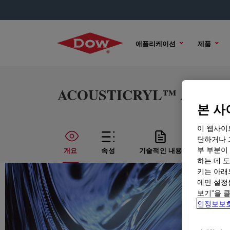
애플리케이션
제품
ACOUSTICRYL™ AV-1420 
본 사
이 웹사이
단하거나 
부 부분이
개요
속성
기술적인 내용
샘플 옵
하는 데 도
키는 아래
에만 설정
보기”을 
인정보보