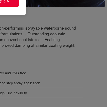
두 수락
igh-performing sprayable waterborne sound
 formulations: - Outstanding acoustic
n conventional latexes - Enabling
improved damping at similar coating weight.
izer and PVC-free
one step spray application
 / line flexibility