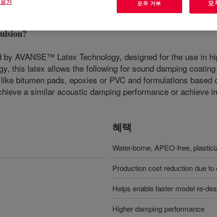
 보기
모
모두 거부
lsion
?
ed by AVANSE™ Latex Technology, designed for the use in h
y, this latex allows the following for sound damping coating
like bitumen pads, epoxies or PVC and formulations based o
 achieve a similar acoustic damping performance or achieve 
혜택
Water-borne, APEO-free, plastic
Production cost reduction due to 
Helps enable faster model re-design
Higher damping performance