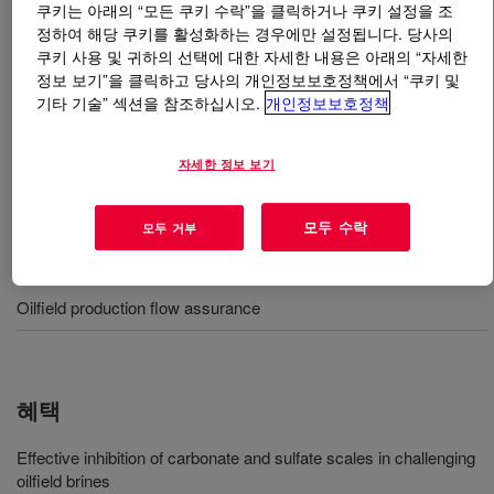
쿠키는 아래의 “모든 쿠키 수락”을 클릭하거나 쿠키 설정을 조
정하여 해당 쿠키를 활성화하는 경우에만 설정됩니다. 당사의
무엇입니까
ACCENT™ Scale Inhibitor 1123
?
쿠키 사용 및 귀하의 선택에 대한 자세한 내용은 아래의 “자세한
정보 보기”을 클릭하고 당사의 개인정보보호정책에서 “쿠키 및
An innovative, low-molecular-weight, acrylic copolymer
기타 기술” 섹션을 참조하십시오.
개인정보보호정책
designed to optimize anti-scale performance, particularly
in waters with significant divalent cations such as
자세한 정보 보기
calcium and iron.
모두 수락
모두 거부
사용
Oilfield production flow assurance
혜택
Effective inhibition of carbonate and sulfate scales in challenging
oilfield brines